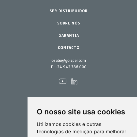
SER DISTRIBUIDOR
Lar - Jardim
Acessórios
Peças de reposição
SOBRE NÓS
Kits de manutenção
GARANTIA
CONTACTO
osatu@goizper.com
T.:
+34 943 786 000
O nosso site usa cookies
Pulverização
Utilizamos cookies e outras
Biotecnlogia
tecnologias de medição para melhorar