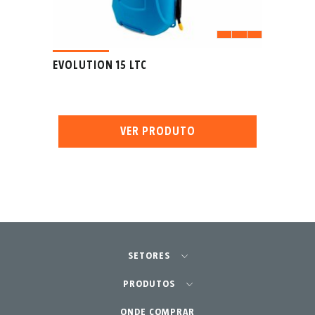
EVOLUTION 15 LTC
VER PRODUTO
SETORES
Agricultura - Horta
PRODUTOS
Jardinagem Profissional
ONDE COMPRAR
Equipamentos