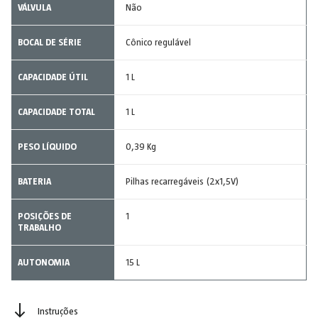
VÁLVULA
Não
BOCAL DE SÉRIE
Cônico regulável
CAPACIDADE ÚTIL
1 L
CAPACIDADE TOTAL
1 L
PESO LÍQUIDO
0,39 Kg
BATERIA
Pilhas recarregáveis (2x1,5V)
POSIÇÕES DE
1
TRABALHO
AUTONOMIA
15 L
Instruções