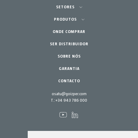
SETORES
Agricultura - Horta
PRODUTOS
Jardinagem Profissional
ONDE COMPRAR
Equipamentos
SER DISTRIBUIDOR
Lar - Jardim
Acessórios
Peças de reposição
SOBRE NÓS
Kits de manutenção
GARANTIA
CONTACTO
osatu@goizper.com
T.:
+34 943 786 000