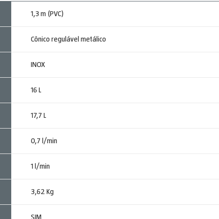
1,3 m (PVC)
Cônico regulável metálico
INOX
16 L
17,7 L
0,7 l/min
1 l/min
3,62 Kg
SIM