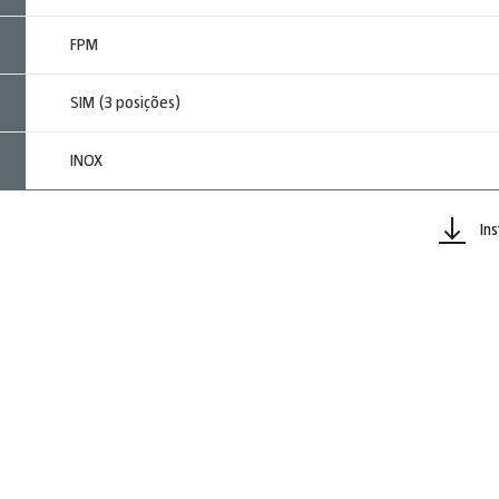
FPM
SIM (3 posições)
INOX
In