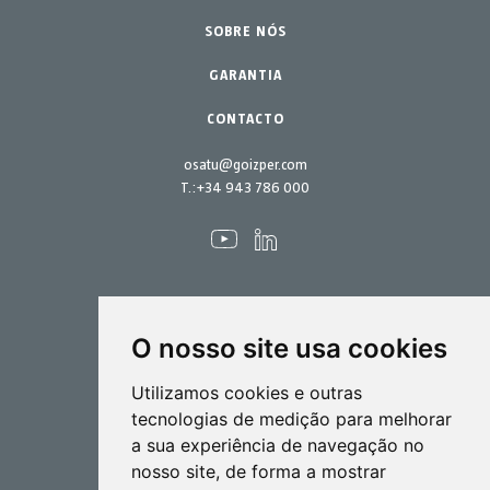
Peças de reposição
SOBRE NÓS
Kits de manutenção
GARANTIA
CONTACTO
osatu@goizper.com
T.:
+34 943 786 000
O nosso site usa cookies
Pulverização
Utilizamos cookies e outras
Biotecnlogia
tecnologias de medição para melhorar
a sua experiência de navegação no
Industrial
nosso site, de forma a mostrar
Goizper S.Coop.