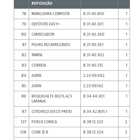
REPOSIÇÃO
78
MANGUEIRA COMPLETA
8.31.40.805
1
79
DEPÓSITO EASY+
8.31.40.301
1
80
CARREGADOR
8.31.40.360
1
81
PILHAS RECARREGÁVEIS
8.31.40.361
1
82
TAMPA
8.31.40.302
1
83
CORREIA
8.31.40.315
1
84
JUNTA
2.23.99.942
1
85
JUNTA
2.23.99.142
1
86
BOQUILHA FE 80/0,4/3
8.34.44.301
1
LARANJA
87
COTOVELO DISCO PRETO
8.34.42.805.1
1
127
PORCA CONICA
8.38.12.323
2
128
CONE Ø 8
8.38.12.324
2