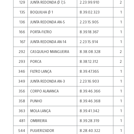
129
JUNTA REDONDA Ø 7,5
2.23.99.910
2
135
BOQUILHA Ø 1
8.39.02.323
1
136
JUNTA REDONDA AN-5
2.23.15.905
1
166
PORTA-FILTRO
8.39.18.367
1
167
JUNTA REDONDA AN-14
2.23.15.914
1
292
CASQUILHO MANGUEIRA
8.38.08.328
2
293
PORCA
8.38.12.312
2
346
FILTRO LANÇA
8.39.47.365
1
349
JUNTA REDONDA AN-3
2.23.16.903
1
356
CORPO ALAVANCA
8.39.46.366
1
358
PUNHO
8.39.46.368
1
363
MOLA LANÇA
8.39.41.342
1
481
OMBREIRA
8.39.28.319
1
544
PULVERIZADOR
8.28.40.322
1