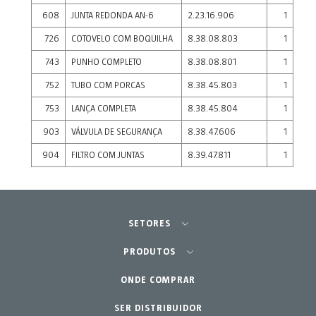
608
JUNTA REDONDA AN-6
2.23.16.906
1
726
COTOVELO COM BOQUILHA
8.38.08.803
1
743
PUNHO COMPLETO
8.38.08.801
1
752
TUBO COM PORCAS
8.38.45.803
1
753
LANÇA COMPLETA
8.38.45.804
1
903
VÁLVULA DE SEGURANÇA
8.38.47.606
1
904
FILTRO COM JUNTAS
8.39.47.811
1
SETORES
Agricultura - Horta
PRODUTOS
Jardinagem Profissional
ONDE COMPRAR
Equipamentos
SER DISTRIBUIDOR
Lar - Jardim
Acessórios