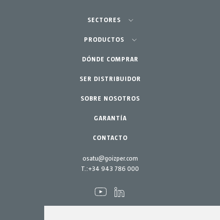
SECTORES
Agricultura-Huerta
PRODUCTOS
Jardinería profesional
DÓNDE COMPRAR
Equipos
SER DISTRIBUIDOR
Jardín-Hogar
Accesorios
SOBRE NOSOTROS
Repuestos
Kits mantenimiento
GARANTÍA
CONTACTO
osatu@goizper.com
T.:
+34 943 786 000