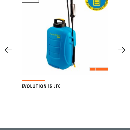
EVOLUTION 15 LTC
E 1
nomía
Pulver
de uso