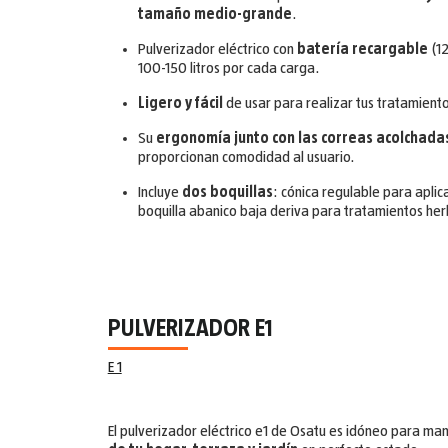
tamaño medio-grande
.
Pulverizador eléctrico con
batería recargable
(12
100-150 litros por cada carga.
Ligero y fácil
de usar para realizar tus tratamiento
Su
ergonomía junto con las correas acolchadas
proporcionan comodidad al usuario.
Incluye
dos boquillas
: cónica regulable para aplica
boquilla abanico baja deriva para tratamientos her
PULVERIZADOR E1
E 1
El pulverizador eléctrico e1 de Osatu es idóneo para ma