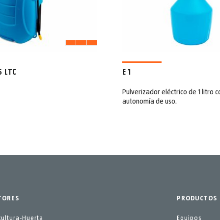
5 LTC
E 1
Pulverizador eléctrico de 1 litro 
autonomía de uso.
TORES
PRODUCTOS
cultura-Huerta
Equipos