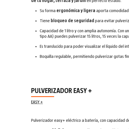
de tu hogar, terraza y jardín
en perfecto estado.
Su forma
ergonómica y ligera
aporta comodidad e
Tiene
bloqueo de seguridad
para evitar pulveri
Capacidad de 1 litro y con amplia autonomía. Con un
tipo AA) puedes pulverizar 15 litros, 15 veces la ca
Es translucido para poder visualizar el líquido del int
Boquilla regulable, permitiendo pulverizar gotas fi
PULVERIZADOR EASY +
EASY +
Pulverizador easy+ eléctrico a batería, con capacidad de 