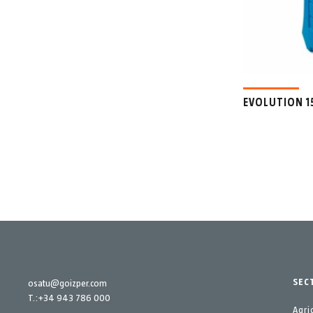
EVOLUTION 1
SEC
osatu@goizper.com
T.:
+34 943 786 000
Agri