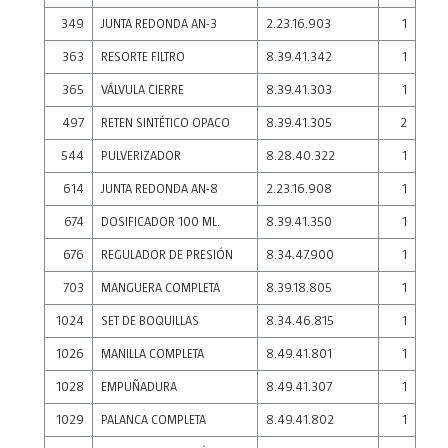
349
JUNTA REDONDA AN-3
2.23.16.903
1
363
RESORTE FILTRO
8.39.41.342
1
365
VÁLVULA CIERRE
8.39.41.303
1
497
RETEN SINTÉTICO OPACO
8.39.41.305
2
544
PULVERIZADOR
8.28.40.322
1
614
JUNTA REDONDA AN-8
2.23.16.908
1
674
DOSIFICADOR 100 ML.
8.39.41.350
1
676
REGULADOR DE PRESIÓN
8.34.47.900
1
703
MANGUERA COMPLETA
8.39.18.805
1
1024
SET DE BOQUILLAS
8.34.46.815
1
1026
MANILLA COMPLETA
8.49.41.801
1
1028
EMPUÑADURA
8.49.41.307
1
1029
PALANCA COMPLETA
8.49.41.802
1