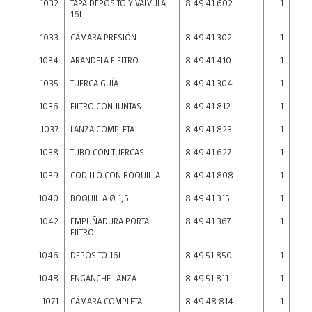
1032
TAPA DEPOSITO Y VÁLVULA
8.49.41.602
1
16L
1033
CÁMARA PRESIÓN
8.49.41.302
1
1034
ARANDELA FIELTRO
8.49.41.410
1
1035
TUERCA GUÍA
8.49.41.304
1
1036
FILTRO CON JUNTAS
8.49.41.812
1
1037
LANZA COMPLETA
8.49.41.823
1
1038
TUBO CON TUERCAS
8.49.41.627
1
1039
CODILLO CON BOQUILLA
8.49.41.808
1
1040
BOQUILLA Ø 1,5
8.49.41.315
1
1042
EMPUÑADURA PORTA
8.49.41.367
1
FILTRO
1046
DEPÓSITO 16L
8.49.51.850
1
1048
ENGANCHE LANZA
8.49.51.811
1
1071
CÁMARA COMPLETA
8.49.48.814
1