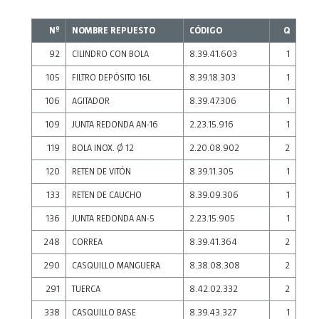
Nº
NOMBRE REPUESTO
CÓDIGO
Q
92
CILINDRO CON BOLA
8.39.41.603
1
105
FILTRO DEPÓSITO 16L
8.39.18.303
1
106
AGITADOR
8.39.47.306
1
109
JUNTA REDONDA AN-16
2.23.15.916
1
119
BOLA INOX. Ø 12
2.20.08.902
2
120
RETEN DE VITÓN
8.39.11.305
1
133
RETEN DE CAUCHO
8.39.09.306
1
136
JUNTA REDONDA AN-5
2.23.15.905
1
248
CORREA
8.39.41.364
2
290
CASQUILLO MANGUERA
8.38.08.308
2
291
TUERCA
8.42.02.332
2
338
CASQUILLO BASE
8.39.43.327
1