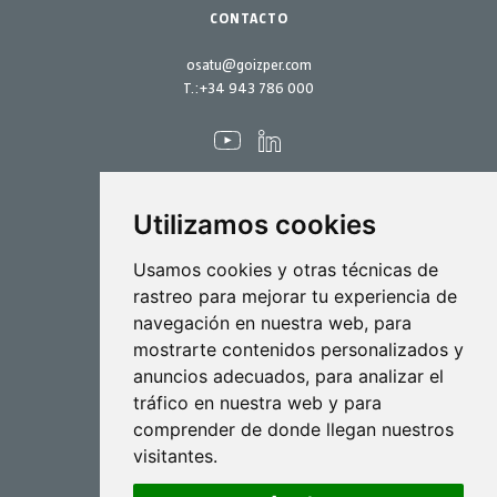
CONTACTO
osatu@goizper.com
T.:
+34 943 786 000
Utilizamos cookies
Pulverización
Usamos cookies y otras técnicas de
rastreo para mejorar tu experiencia de
Biotecnología
navegación en nuestra web, para
mostrarte contenidos personalizados y
Industrial
anuncios adecuados, para analizar el
Goizper S.Coop.
tráfico en nuestra web y para
Antigua, 4
comprender de donde llegan nuestros
20577 Antzuola (Gipuzkoa)
visitantes.
Spain