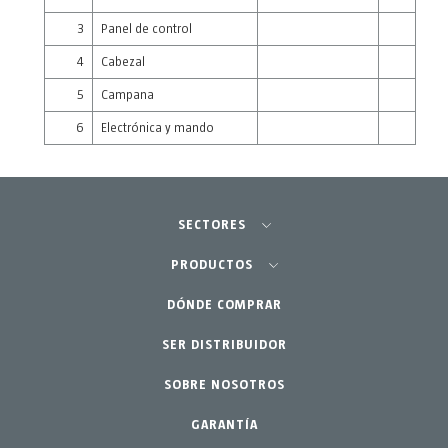
3
Panel de control
4
Cabezal
5
Campana
6
Electrónica y mando
SECTORES
Agricultura-Huerta
PRODUCTOS
Jardinería profesional
DÓNDE COMPRAR
Equipos
SER DISTRIBUIDOR
Jardín-Hogar
Accesorios
SOBRE NOSOTROS
Repuestos
Kits mantenimiento
GARANTÍA