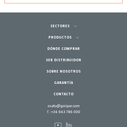
SECTORES
Agricultura-Huerta
PRODUCTOS
Jardinería profesional
DÓNDE COMPRAR
Equipos
SER DISTRIBUIDOR
Jardín-Hogar
Accesorios
SOBRE NOSOTROS
Repuestos
Kits mantenimiento
GARANTÍA
CONTACTO
osatu@goizper.com
T.:
+34 943 786 000