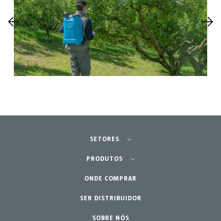
SETORES
Agricultura - Horta
PRODUTOS
Jardinagem Profissional
ONDE COMPRAR
Equipamentos
SER DISTRIBUIDOR
Lar - Jardim
Acessórios
Peças de reposição
SOBRE NÓS