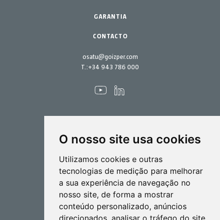
Kits de manutenção
GARANTIA
CONTACTO
osatu@goizper.com
T.:
+34 943 786 000
O nosso site usa cookies
Pulverização
Utilizamos cookies e outras
Biotecnlogia
tecnologias de medição para melhorar
a sua experiência de navegação no
Industrial
nosso site, de forma a mostrar
Goizper S.Coop.
conteúdo personalizado, anúncios
Antigua, 4
direcionados, analisar o tráfego do site
20577 Antzuola (Gipuzkoa)