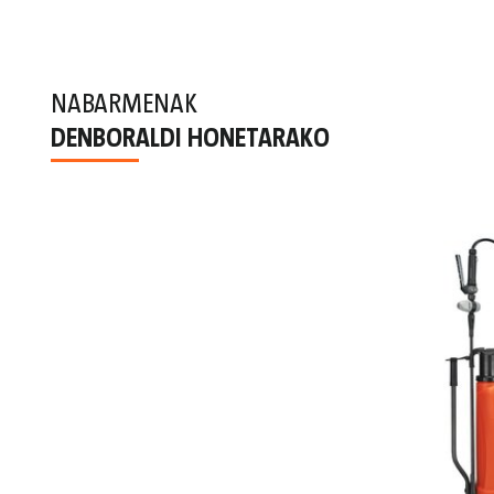
NABARMENAK
DENBORALDI HONETARAKO