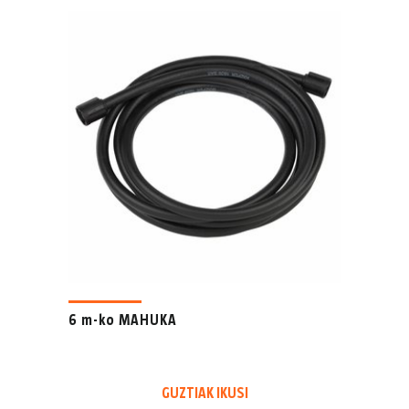
6 m-ko MAHUKA
GUZTIAK IKUSI