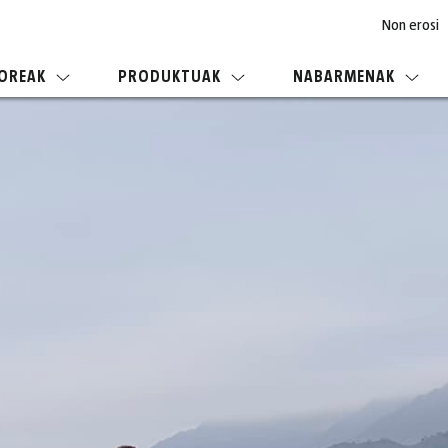
Non erosi
OREAK
PRODUKTUAK
NABARMENAK