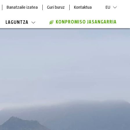
Banatzaile izatea
Guri buruz
Kontaktua
EU
KONPROMISO JASANGARRIA
LAGUNTZA