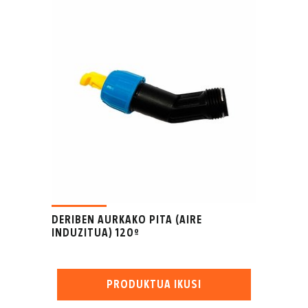
DERIBEN AURKAKO PITA (AIRE
INDUZITUA) 120º
PRODUKTUA IKUSI