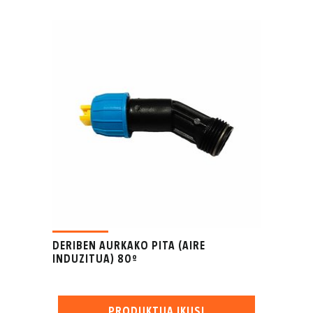
DERIBEN AURKAKO PITA (AIRE
INDUZITUA) 80º
PRODUKTUA IKUSI