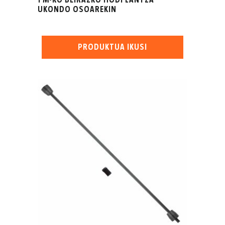
1 M-KO BEIRAZKO HODI LANTZA
UKONDO OSOAREKIN
PRODUKTUA IKUSI