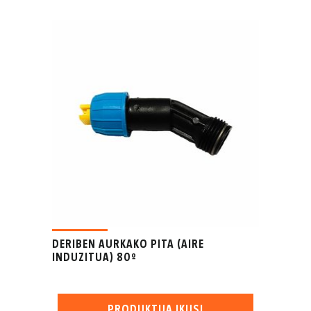
DERIBEN AURKAKO PITA (AIRE
INDUZITUA) 80º
PRODUKTUA IKUSI