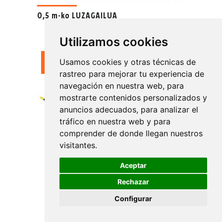
0,5 m-ko LUZAGAILUA
Utilizamos cookies
Usamos cookies y otras técnicas de
PRODUKTUA IKUSI
rastreo para mejorar tu experiencia de
navegación en nuestra web, para
mostrarte contenidos personalizados y
anuncios adecuados, para analizar el
tráfico en nuestra web y para
comprender de donde llegan nuestros
visitantes.
Aceptar
Rechazar
Configurar