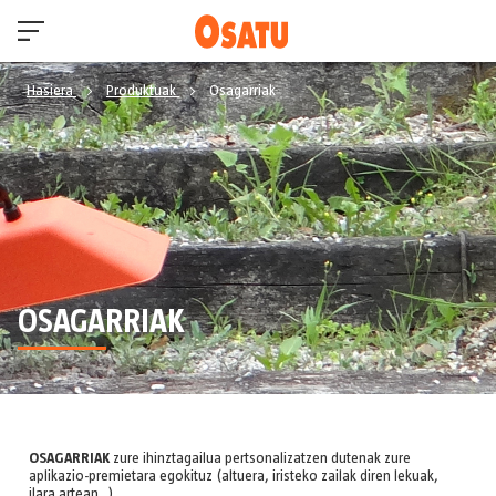
Hasiera
Produktuak
Osagarriak
OSAGARRIAK
OSAGARRIAK
zure ihinztagailua pertsonalizatzen dutenak zure
aplikazio-premietara egokituz (altuera, iristeko zailak diren lekuak,
ilara artean…)