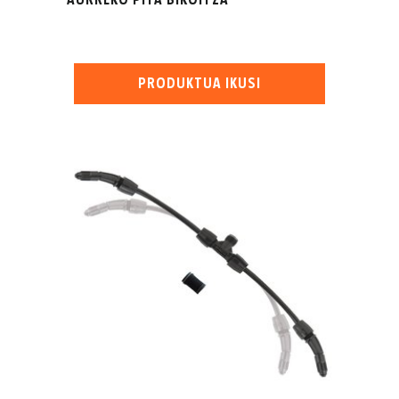
AURREKO PITA BIKOITZA
PRODUKTUA IKUSI