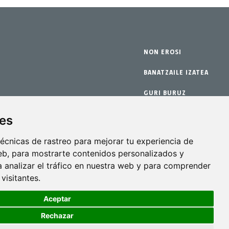
NON EROSI
BANATZAILE IZATEA
GURI BURUZ
BERMEA
ies
ako kit-ak
KONTAKTUA
écnicas de rastreo para mejorar tu experiencia de
b, para mostrarte contenidos personalizados y
 analizar el tráfico en nuestra web y para comprender
visitantes.
Aceptar
Rechazar