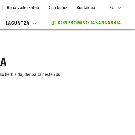
Banatzaile izatea
Guri buruz
Kontaktua
EU
KONPROMISO JASANGARRIA
LAGUNTZA
NA
ko herbizida, deriba saihesten du.