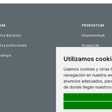
EAK
PRODUKTUAK
itza-Baratzea
Ekipamenduak
tza profesionala
Osagarriak
rategia
Ordezko piezak
Utilizamos cook
Mantentze lanetar
Usamos cookies y otras t
navegación en nuestra we
anuncios adecuados, para
de donde llegan nuestros 