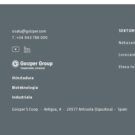
SEKTOR
osatu@goizper.com
T.:
+34 943 786 000
Nekazar
Lorezain
Etxea-lo
Ihinztadura
Bioteknologia
Industriala
Goizper S.Coop.
Antigua, 4
20577 Antzuola (Gipuzkoa)
Spain