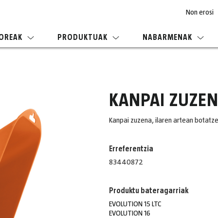
Non erosi
OREAK
PRODUKTUAK
NABARMENAK
KANPAI ZUZE
Kanpai zuzena, ilaren artean botatze
Erreferentzia
83440872
Produktu bateragarriak
EVOLUTION 15 LTC
EVOLUTION 16