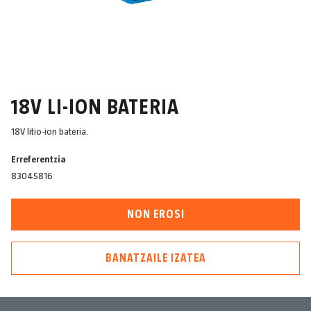
18V LI-ION BATERIA
18V litio-ion bateria.
Erreferentzia
83045816
NON EROSI
BANATZAILE IZATEA