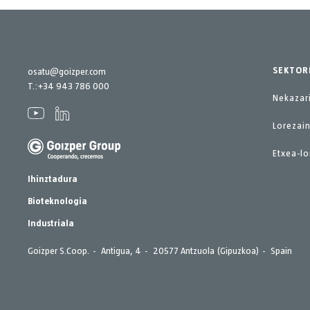
SEKTOR
osatu@goizper.com
T.:
+34 943 786 000
Nekazar
Lorezain
Etxea-lo
Ihinztadura
Bioteknologia
Industriala
Goizper S.Coop.
Antigua, 4
20577 Antzuola (Gipuzkoa)
Spain