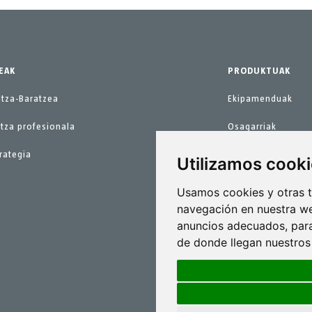
EAK
PRODUKTUAK
itza-Baratzea
Ekipamenduak
tza profesionala
Osagarriak
rategia
Ordezko piezak
Utilizamos cook
Mantentze lanetar
Usamos cookies y otras t
navegación en nuestra we
anuncios adecuados, para
de donde llegan nuestros 