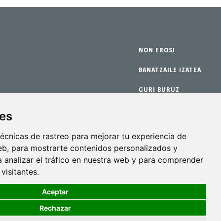
NON EROSI
BANATZAILE IZATEA
GURI BURUZ
BERMEA
ies
ako kit-ak
KONTAKTUA
écnicas de rastreo para mejorar tu experiencia de
b, para mostrarte contenidos personalizados y
 analizar el tráfico en nuestra web y para comprender
visitantes.
Aceptar
Rechazar