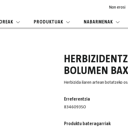
Non erosi
OREAK
PRODUKTUAK
NABARMENAK
HERBIZIDENT
BOLUMEN BA
Herbizida ilaren artean botatzeko os
Erreferentzia
83460935O
Produktu bateragarriak