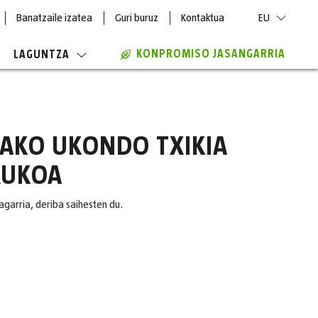
Banatzaile izatea
Guri buruz
Kontaktua
EU
KONPROMISO JASANGARRIA
LAGUNTZA
ZAKO UKONDO TXIKIA
XUKOA
agarria, deriba saihesten du.