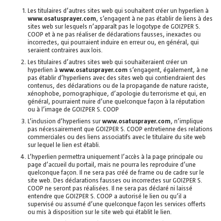
Les titulaires d’autres sites web qui souhaitent créer un hyperlien à
www.osatusprayer.com
, s’engagent à ne pas établir de liens à des
sites web sur lesquels n’apparaît pas le logotype de GOIZPER S.
COOP et à ne pas réaliser de déclarations fausses, inexactes ou
incorrectes, qui pourraient induire en erreur ou, en général, qui
seraient contraires aux lois.
Les titulaires d’autres sites web qui souhaiteraient créer un
hyperlien à
www.osatusprayer.com
s’engagent, également, à ne
pas établir d’hyperliens avec des sites web qui contiendraient des
contenus, des déclarations ou de la propagande de nature raciste,
xénophobe, pornographique, d’apologie du terrorisme et qui, en
général, pourraient nuire d’une quelconque façon à la réputation
ou à l’image de GOIZPER S. COOP
L’inclusion d’hyperliens sur
www.osatusprayer.com
, n’implique
pas nécessairement que GOIZPER S. COOP entretienne des relations
commerciales ou des liens associatifs avec le titulaire du site web
sur lequel le lien est établi.
L’hyperlien permettra uniquement l’accès à la page principale ou
page d’accueil du portail, mais ne pourra les reproduire d’une
quelconque façon. Il ne sera pas créé de frame ou de cadre sur le
site web. Des déclarations fausses ou incorrectes sur GOIZPER S.
COOP ne seront pas réalisées. Il ne sera pas déclaré ni laissé
entendre que GOIZPER S. COOP a autorisé le lien ou qu’il a
supervisé ou assumé d’une quelconque façon les services offerts
ou mis à disposition sur le site web qui établit le lien.