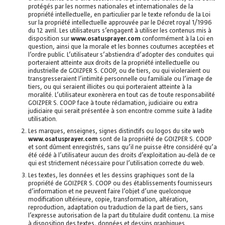
protégés par les normes nationales et internationales de la
propriété intellectuelle, en particulier par le texte refondu de la Loi
sur la propriété intellectuelle approuvée par le Décret royal 1/1996
du 12 avril. Les utilisateurs s’engagent à utiliser les contenus mis à
disposition sur
www.osatusprayer.com
conformément à la Loi en
question, ainsi que la morale et les bonnes coutumes acceptées et
l’ordre public. L’utilisateur s’abstiendra d’adopter des conduites qui
porteraient atteinte aux droits de la propriété intellectuelle ou
industrielle de GOIZPER S. COOP, ou de tiers, ou qui violeraient ou
transgresseraient l’intimité personnelle ou familiale ou l’image de
tiers, ou qui seraient illicites ou qui porteraient atteinte à la
moralité. L’utilisateur exonèrera en tout cas de toute responsabilité
GOIZPER S. COOP face à toute réclamation, judiciaire ou extra
judiciaire qui serait présentée à son encontre comme suite à ladite
utilisation.
Les marques, enseignes, signes distinctifs ou logos du site web
www.osatusprayer.com
sont de la propriété de GOIZPER S. COOP
et sont dûment enregistrés, sans qu’il ne puisse être considéré qu’a
été cédé à l’utilisateur aucun des droits d’exploitation au-delà de ce
qui est strictement nécessaire pour l’utilisation correcte du web.
Les textes, les données et les dessins graphiques sont de la
propriété de GOIZPER S. COOP ou des établissements fournisseurs
d’information et ne peuvent faire l’objet d’une quelconque
modification ultérieure, copie, transformation, altération,
reproduction, adaptation ou traduction de la part de tiers, sans
l’expresse autorisation de la part du titulaire dudit contenu. La mise
à disposition des textes, données et dessins graphiques