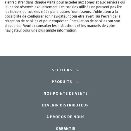
s’enregistrer dans chaque visite pour accéder aux zones et aux services qui
leur sont réservés exclusivement. Les cookies utilisés ne peuvent pas lire
les fichiers de cookies créés par d’autres fournisseurs. L’utilisateur a la
possibilité de configurer son navigateur pour être averti sur l’écran de la
réception de cookies et pour empêcher l’installation de cookies sur son
disque dur. Veuillez consulter les instructions et les manuels de votre
navigateur pour une plus ample information.
SECTEURS
Agriculture-Horticulture
PRODUITS
Jardinage Professionnel
NOS POINTS DE VENTE
Équipements
DEVENIR DISTRIBUTEUR
Jardin Particulier
Accessoires
À PROPOS DE NOUS
Pièces de rechange
Kits d´entretien
GARANTIE