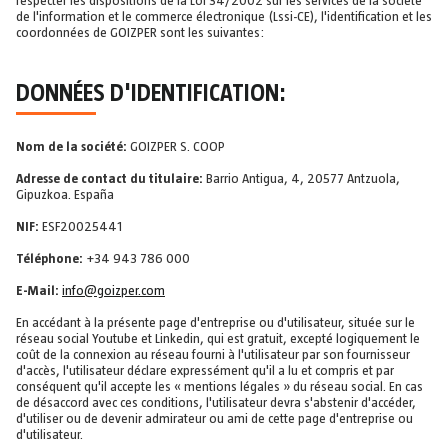
respecter les dispositions de la Loi 34/2002 sur les services de la société
de l'information et le commerce électronique (Lssi-CE), l'identification et les
coordonnées de GOIZPER sont les suivantes:
DONNÉES D'IDENTIFICATION:
Nom de la société:
GOIZPER S. COOP
Adresse de contact du titulaire:
Barrio Antigua, 4, 20577 Antzuola,
Gipuzkoa. España
NIF:
ESF20025441
Téléphone:
+34 943 786 000
E-Mail:
info@goizper.com
En accédant à la présente page d'entreprise ou d'utilisateur, située sur le
réseau social Youtube et Linkedin, qui est gratuit, excepté logiquement le
coût de la connexion au réseau fourni à l'utilisateur par son fournisseur
d'accès, l'utilisateur déclare expressément qu'il a lu et compris et par
conséquent qu'il accepte les « mentions légales » du réseau social. En cas
de désaccord avec ces conditions, l'utilisateur devra s'abstenir d'accéder,
d'utiliser ou de devenir admirateur ou ami de cette page d'entreprise ou
d'utilisateur.