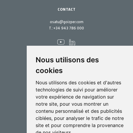
CONTACT
osatu@goizper.com
T.:
+34 943 786 000
Nous utilisons des
cookies
Pulvérisation
Nous utilisons des cookies et d'autres
Biotechnologie
technologies de suivi pour améliorer
votre expérience de navigation sur
Industriel
notre site, pour vous montrer un
Goizper S.Coop.
contenu personnalisé et des publicités
Antigua, 4
ciblées, pour analyser le trafic de notre
20577 Antzuola (Gipuzkoa)
site et pour comprendre la provenance
Spain
de nos visiteurs.