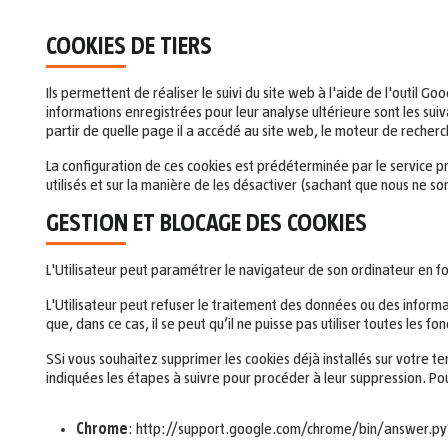
COOKIES DE TIERS
Ils permettent de réaliser le suivi du site web à l'aide de l'outil G
informations enregistrées pour leur analyse ultérieure sont les suiva
partir de quelle page il a accédé au site web, le moteur de recherche
La configuration de ces cookies est prédéterminée par le service p
utilisés et sur la manière de les désactiver (sachant que nous ne s
GESTION ET BLOCAGE DES COOKIES
L'Utilisateur peut paramétrer le navigateur de son ordinateur en fon
L'Utilisateur peut refuser le traitement des données ou des informat
que, dans ce cas, il se peut qu’il ne puisse pas utiliser toutes les f
SSi vous souhaitez supprimer les cookies déjà installés sur votre 
indiquées les étapes à suivre pour procéder à leur suppression. Pou
Chrome
: http://support.google.com/chrome/bin/answer.