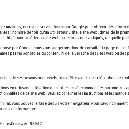
oogle Analytics, qui est un service fourni par Google pour obtenir des informa
ntes : nombre de fois qu'un Utilisateur visite le site web, dates de la premiè
 utilisé pour accéder au site web ou les liens qu’il a cliqués, de quelle par
roposé par Google, nous vous suggérons donc de consulter la page de confid
ommes pas responsables du contenu ni de la véracité des sites web ou des pol
ction de ses besoins personnels, afin d'être averti de la réception de cooki
ions en refusant l'utilisation de cookies en sélectionnant les paramètres ap
onctionnalités de ce site web. Veuillez consulter les instructions et les manu
terminal, vous pouvez le faire depuis votre navigateur. Pour savoir comment
r plus d’informations :
py?hl=es&answer=95647