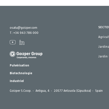
SECTE
osatu@goizper.com
T.:
+34 943 786 000
Agricul
Jardin
Jardin 
Pulvérisation
Biotechnologie
Industriel
Goizper S.Coop.
Antigua, 4
20577 Antzuola (Gipuzkoa)
Spain