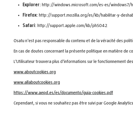
Explorer
: http://windows.microsoft.com/es-es/windows7/h
Firefox
: http://support.mozilla.org/es/kb/habilitar-y-deshab
Safari
: http://support.apple.com/kb/ph5042
Osatu n'est pas responsable du contenu et de la véracité des politi
En cas de doutes concernant la présente politique en matière de co
L'Utilisateur trouvera plus d'informations sur le fonctionnement des 
www.aboutcookies.org
www.allaboutcookies.org
https://www.aepd.es/es/documento/guia-cookies.pdf
Cependant, si vous ne souhaitez pas être suivi par Google Analytics s