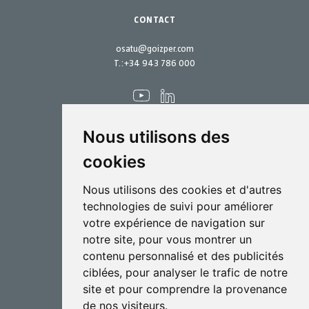
CONTACT
osatu@goizper.com
T.:
+34 943 786 000
Nous utilisons des
cookies
Pulvérisation
Nous utilisons des cookies et d'autres
Biotechnologie
technologies de suivi pour améliorer
votre expérience de navigation sur
Industriel
notre site, pour vous montrer un
Goizper S.Coop.
contenu personnalisé et des publicités
Antigua, 4
ciblées, pour analyser le trafic de notre
20577 Antzuola (Gipuzkoa)
site et pour comprendre la provenance
Spain
de nos visiteurs.