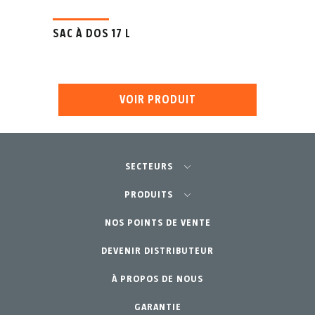
SAC À DOS 17 L
VOIR PRODUIT
SECTEURS
Agriculture-Horticulture
PRODUITS
Jardinage Professionnel
NOS POINTS DE VENTE
Équipements
DEVENIR DISTRIBUTEUR
Jardin Particulier
Accessoires
À PROPOS DE NOUS
Pièces de rechange
Kits d´entretien
GARANTIE