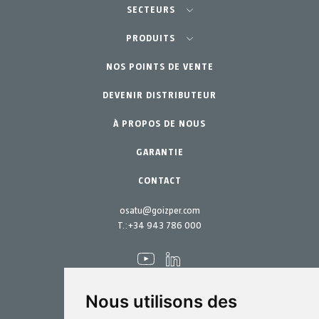
SECTEURS
Agriculture-Horticulture
PRODUITS
Jardinage Professionnel
NOS POINTS DE VENTE
Équipements
DEVENIR DISTRIBUTEUR
Jardin Particulier
Accessoires
À PROPOS DE NOUS
Pièces de rechange
Kits d´entretien
GARANTIE
CONTACT
osatu@goizper.com
T.:
+34 943 786 000
Nous utilisons des