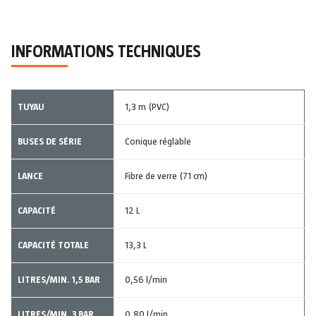
INFORMATIONS TECHNIQUES
TUYAU
1,3 m (PVC)
BUSES DE SÉRIE
Conique réglable
LANCE
Fibre de verre (71 cm)
CAPACITÉ
12 L
CAPACITÉ TOTALE
13,3 L
LITRES/MIN. 1,5 BAR
0,56 l/min
LITRES/MIN. 3 BAR
0,80 l/min