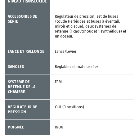
NIVEAU TRANSLUCIDE
ACCESSOIRES DE
Régulateur de pression, set de buses
SÉRIE
(coude Herbicides et buses à éventail,
miroir et disque), deux systèmes de
retenue (1 caoutchouc et 1 synthétique) et
un doseur.
LANCE ET RALLONGE
Lance/Levier
SANGLES
Réglables et matelassées
SYSTÈME DE
FPM
RETENUE DE LA
CHAMBRE
RÉGULATEUR DE
OUI (3 positions)
PRESSION
POIGNÉE
INOX