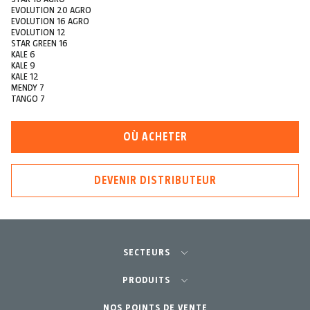
EVOLUTION 20 AGRO
EVOLUTION 16 AGRO
EVOLUTION 12
STAR GREEN 16
KALE 6
KALE 9
KALE 12
MENDY 7
TANGO 7
OÙ ACHETER
DEVENIR DISTRIBUTEUR
SECTEURS
Agriculture-Horticulture
PRODUITS
Jardinage Professionnel
NOS POINTS DE VENTE
Équipements