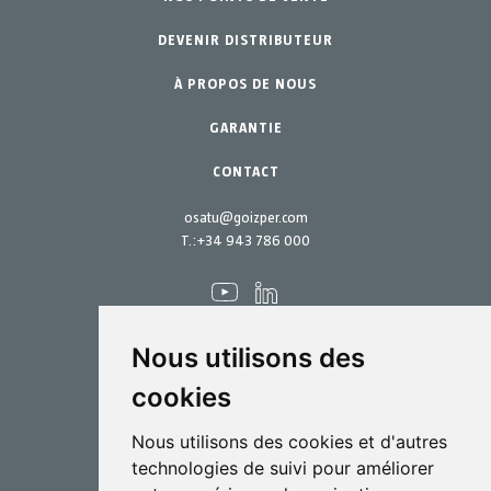
DEVENIR DISTRIBUTEUR
Jardin Particulier
Accessoires
À PROPOS DE NOUS
Pièces de rechange
Kits d´entretien
GARANTIE
CONTACT
osatu@goizper.com
T.:
+34 943 786 000
Nous utilisons des
cookies
Pulvérisation
Nous utilisons des cookies et d'autres
Biotechnologie
technologies de suivi pour améliorer