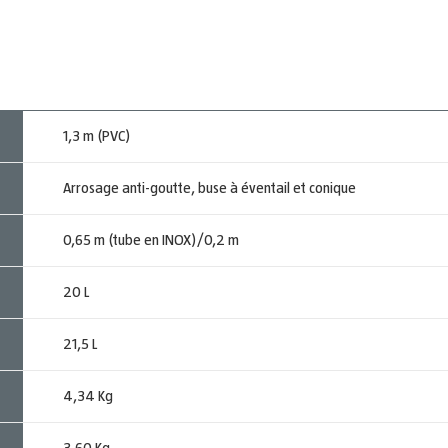
1,3 m (PVC)
Arrosage anti-goutte, buse à éventail et conique
0,65 m (tube en INOX)/0,2 m
20 L
21,5 L
4,34 Kg