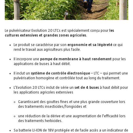
Le pulvérisateur Evolution 20 LTCs est spécialement conçu pour
les
cultures extensives et grandes zones agricoles
.
Le produit se caractérise par son
ergonomie et sa légèreté
ce qui
rend le travail aux agriculteurs plus facile.
Il incorpore une
pompe de membrane à haut rendement
pour les
applications de buses à haut débit.
Il inclut un
système de contrôle électronique
– LTC – qui permet une
pulvérisation homogène et contrôlée tout au long du traitement.
L’Evolution 20 LTCs inclut de série un
set de 4 buses
à haut débit pour
les applications agricoles extensives
Garantissant des gouttes fines et une plus grande couverture lors
des traitements insecticides/fongicides et
une réduction de la dérive et une augmentation de l'efficacité lors
des traitements herbicides.
Sa batterie LI-ION de 18V protégée et de facile accès a un indicateur de