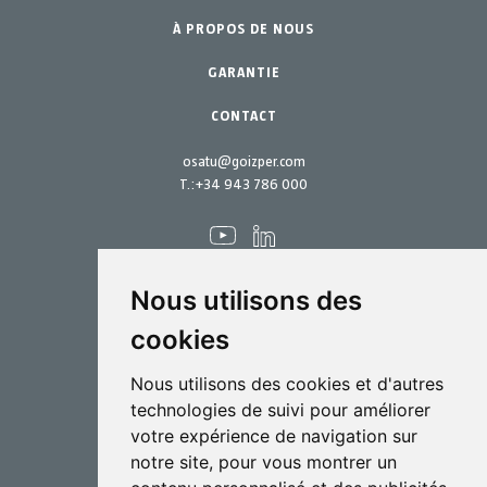
À PROPOS DE NOUS
Pièces de rechange
Kits d´entretien
GARANTIE
CONTACT
osatu@goizper.com
T.:
+34 943 786 000
Nous utilisons des
cookies
Pulvérisation
Nous utilisons des cookies et d'autres
Biotechnologie
technologies de suivi pour améliorer
votre expérience de navigation sur
Industriel
notre site, pour vous montrer un
Goizper S.Coop.