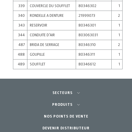
339
COUVERCLE DU SOUFFLET
80346302
1
340
RONDELLE A DENTURE
21999073
2
343
RESERVOIR
80346301
1
344
CONDUITE D’AIR
803063031
1
487
BRIDA DE SERRAGE
80346310
2
488
GOUPILLE
80346311
1
489
SOUFFLET
80346612
1
SECTEURS
Agriculture-Horticulture
PRODUITS
Jardinage Professionnel
NOS POINTS DE VENTE
Équipements
DEVENIR DISTRIBUTEUR
Jardin Particulier
Accessoires