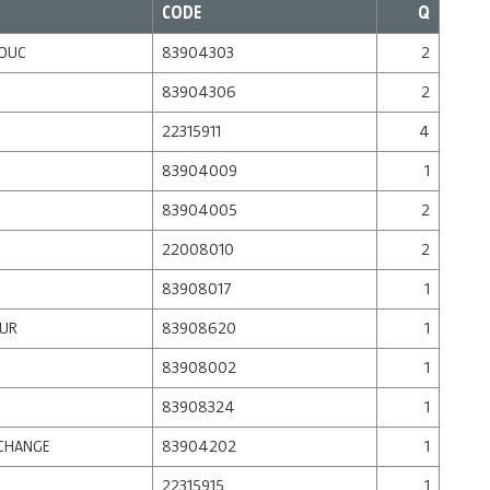
CODE
Q
HOUC
83904303
2
83904306
2
22315911
4
83904009
1
83904005
2
22008010
2
83908017
1
EUR
83908620
1
83908002
1
83908324
1
ECHANGE
83904202
1
22315915
1