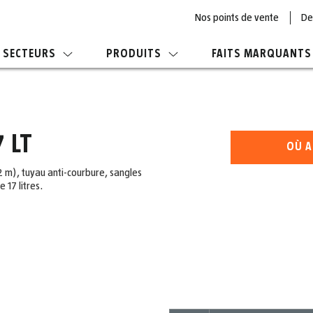
Nos points de vente
De
SECTEURS
PRODUITS
FAITS MARQUANTS
 LT
OÙ A
 m), tuyau anti-courbure, sangles
 17 litres.