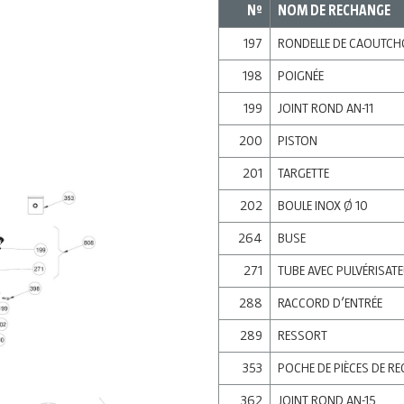
Nº
NOM DE RECHANGE
197
RONDELLE DE CAOUTC
198
POIGNÉE
199
JOINT ROND AN-11
200
PISTON
201
TARGETTE
202
BOULE INOX Ø 10
264
BUSE
271
TUBE AVEC PULVÉRISAT
288
RACCORD D’ENTRÉE
289
RESSORT
353
POCHE DE PIÈCES DE R
362
JOINT ROND AN-15