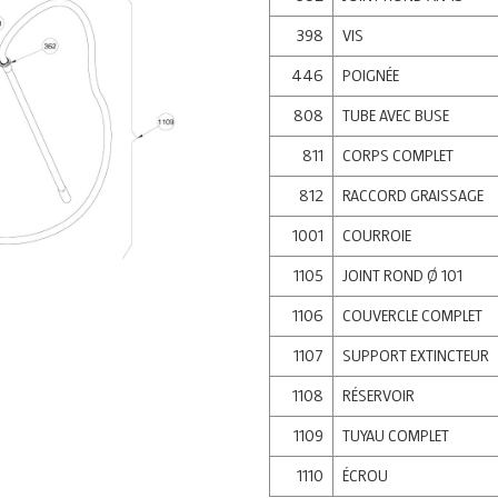
398
VIS
446
POIGNÉE
808
TUBE AVEC BUSE
811
CORPS COMPLET
812
RACCORD GRAISSAGE
1001
COURROIE
1105
JOINT ROND Ø 101
1106
COUVERCLE COMPLET
1107
SUPPORT EXTINCTEUR
1108
RÉSERVOIR
1109
TUYAU COMPLET
1110
ÉCROU