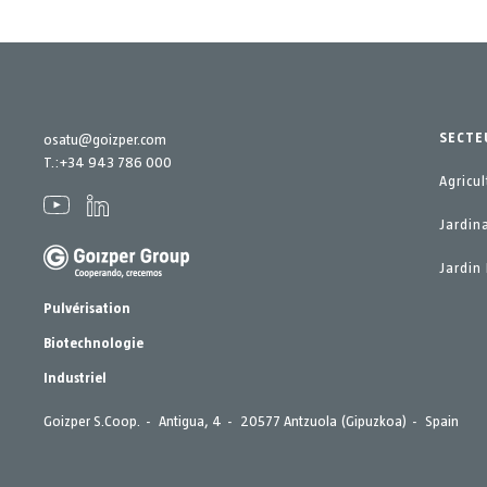
SECTE
osatu@goizper.com
T.:
+34 943 786 000
Agricul
Jardin
Jardin 
Pulvérisation
Biotechnologie
Industriel
Goizper S.Coop.
Antigua, 4
20577 Antzuola (Gipuzkoa)
Spain