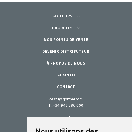
SECTEURS
Agriculture-Horticulture
PRODUITS
Jardinage Professionnel
NOS POINTS DE VENTE
Équipements
DEVENIR DISTRIBUTEUR
Jardin Particulier
Accessoires
À PROPOS DE NOUS
Pièces de rechange
Kits d´entretien
GARANTIE
CONTACT
osatu@goizper.com
T.:
+34 943 786 000
Nous utilisons des