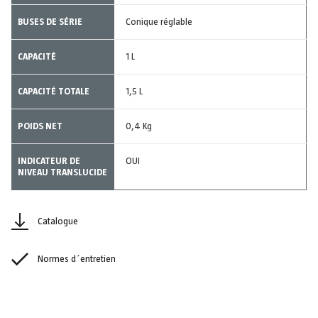
BUSES DE SÉRIE
Conique réglable
CAPACITÉ
1 L
CAPACITÉ TOTALE
1,5 L
POIDS NET
0,4 Kg
INDICATEUR DE
OUI
NIVEAU TRANSLUCIDE
Catalogue
Normes d´entretien