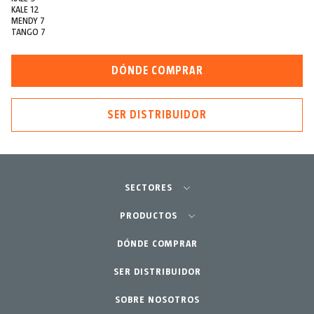
KALE 12
MENDY 7
TANGO 7
DÓNDE COMPRAR
SER DISTRIBUIDOR
SECTORES
Agricultura-Huerta
PRODUCTOS
Jardinería profesional
DÓNDE COMPRAR
Equipos
SER DISTRIBUIDOR
Jardín-Hogar
Accesorios
SOBRE NOSOTROS
Repuestos