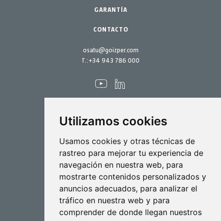
Kits mantenimiento
GARANTÍA
CONTACTO
osatu@goizper.com
T.:
+34 943 786 000
Utilizamos cookies
Pulverización
Usamos cookies y otras técnicas de
rastreo para mejorar tu experiencia de
Biotecnología
navegación en nuestra web, para
mostrarte contenidos personalizados y
Industrial
anuncios adecuados, para analizar el
Goizper S.Coop.
tráfico en nuestra web y para
Antigua, 4
comprender de donde llegan nuestros
20577 Antzuola (Gipuzkoa)