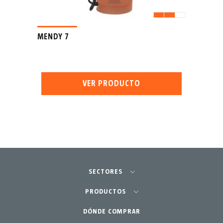
MENDY 7
VER PRODUCTO
SECTORES
Agricultura-Huerta
PRODUCTOS
Jardinería profesional
DÓNDE COMPRAR
Equipos