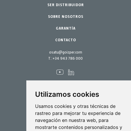
SER DISTRIBUIDOR
Jardín-Hogar
Accesorios
SOBRE NOSOTROS
Repuestos
Kits mantenimiento
GARANTÍA
CONTACTO
osatu@goizper.com
T.:
+34 943 786 000
Utilizamos cookies
Pulverización
Usamos cookies y otras técnicas de
rastreo para mejorar tu experiencia de
Biotecnología
navegación en nuestra web, para
mostrarte contenidos personalizados y
Industrial