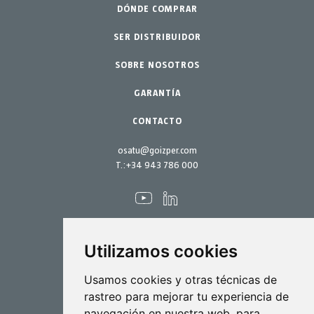
Jardinería profesional
DÓNDE COMPRAR
Equipos
SER DISTRIBUIDOR
Jardín-Hogar
Accesorios
SOBRE NOSOTROS
Repuestos
Kits mantenimiento
GARANTÍA
CONTACTO
osatu@goizper.com
T.:
+34 943 786 000
Utilizamos cookies
Pulverización
Usamos cookies y otras técnicas de
rastreo para mejorar tu experiencia de
Biotecnología
navegación en nuestra web, para