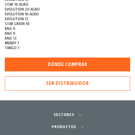
STAR 16 AGRO
EVOLUTION 20 AGRO
EVOLUTION 16 AGRO
EVOLUTION 12
STAR GREEN 16
KALE 6
KALE 9
KALE 12
MENDY 7
TANGO 7
DÓNDE COMPRAR
SER DISTRIBUIDOR
SECTORES
Agricultura-Huerta
PRODUCTOS