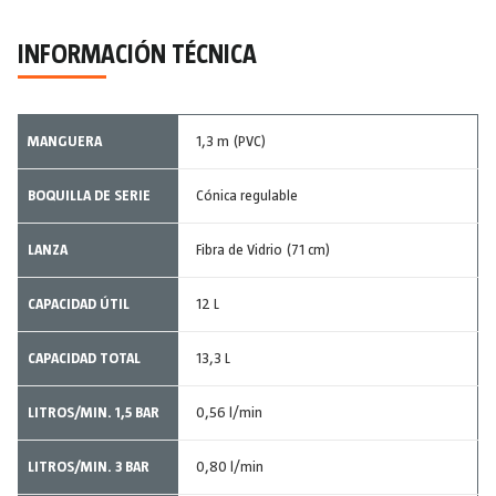
INFORMACIÓN TÉCNICA
MANGUERA
1,3 m (PVC)
BOQUILLA DE SERIE
Cónica regulable
LANZA
Fibra de Vidrio (71 cm)
CAPACIDAD ÚTIL
12 L
CAPACIDAD TOTAL
13,3 L
LITROS/MIN. 1,5 BAR
0,56 l/min
LITROS/MIN. 3 BAR
0,80 l/min