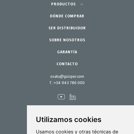
Agricultura-Huerta
PRODUCTOS
Jardinería profesional
DÓNDE COMPRAR
Equipos
SER DISTRIBUIDOR
Jardín-Hogar
Accesorios
SOBRE NOSOTROS
Repuestos
Kits mantenimiento
GARANTÍA
CONTACTO
osatu@goizper.com
T.:
+34 943 786 000
Utilizamos cookies
Pulverización
Usamos cookies y otras técnicas de