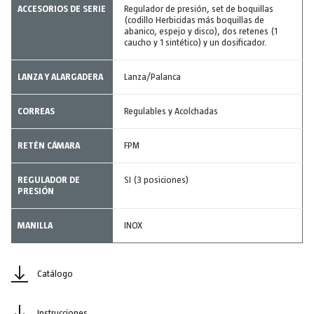
ACCESORIOS DE SERIE
Regulador de presión, set de boquillas
(codillo Herbicidas más boquillas de
abanico, espejo y disco), dos retenes (1
caucho y 1 sintético) y un dosificador.
LANZA Y ALARGADERA
Lanza/Palanca
CORREAS
Regulables y Acolchadas
RETÉN CÁMARA
FPM
REGULADOR DE
SI (3 posiciones)
PRESIÓN
MANILLA
INOX
Catálogo
Instrucciones