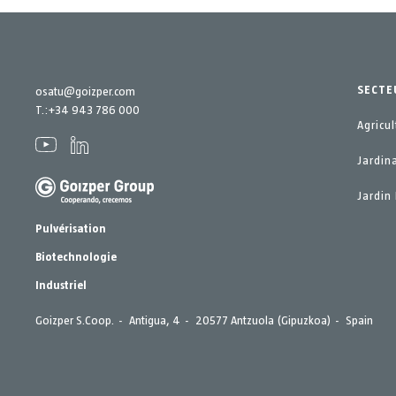
SECTE
osatu@goizper.com
T.:
+34 943 786 000
Agricul
Jardin
Jardin 
Pulvérisation
Biotechnologie
Industriel
Goizper S.Coop.
Antigua, 4
20577 Antzuola (Gipuzkoa)
Spain