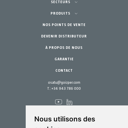
SECTEURS
Agriculture-Horticulture
PRODUITS
Jardinage Professionnel
NOS POINTS DE VENTE
Équipements
DEVENIR DISTRIBUTEUR
Jardin Particulier
Accessoires
À PROPOS DE NOUS
Pièces de rechange
Kits d´entretien
GARANTIE
CONTACT
osatu@goizper.com
T.:
+34 943 786 000
Nous utilisons des