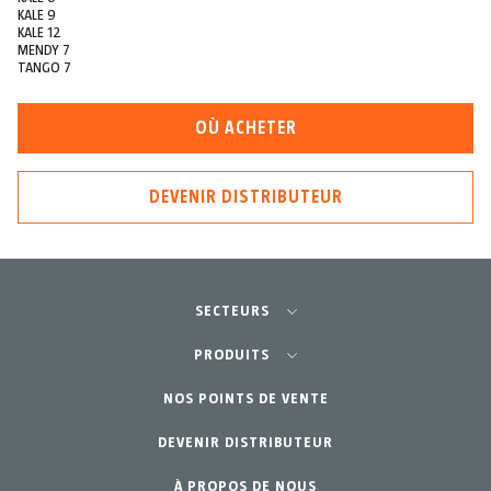
KALE 9
KALE 12
MENDY 7
TANGO 7
OÙ ACHETER
DEVENIR DISTRIBUTEUR
SECTEURS
Agriculture-Horticulture
PRODUITS
Jardinage Professionnel
NOS POINTS DE VENTE
Équipements
DEVENIR DISTRIBUTEUR
Jardin Particulier
Accessoires
À PROPOS DE NOUS
Pièces de rechange