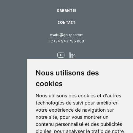
Kits d´entretien
GARANTIE
CONTACT
osatu@goizper.com
T.:
+34 943 786 000
Nous utilisons des
cookies
Pulvérisation
Nous utilisons des cookies et d'autres
Biotechnologie
technologies de suivi pour améliorer
votre expérience de navigation sur
Industriel
notre site, pour vous montrer un
Goizper S.Coop.
contenu personnalisé et des publicités
Antigua, 4
ciblées, pour analyser le trafic de notre